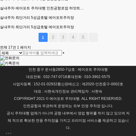
실내주차
에어포트 주차대행 인천공항로점 하얏트…
실내주차
최단거리 5성급호텔 에어포트주차장
실내주차
최단거리 5성급호텔 에어포트주차장
2
3
4
5
1
전체 17건
1 페이지
인천 중구 운서동2850-7
상호 : 에어포트 주차대행
대표전화 : 032-747-0718
휴대전화 : 010-3902-5575
사업자등록 : 152-01-02932
통신판매신고 : 제2020-인천중구-0002호
대표 : 서현숙
개인정보 관리책임자 : 서현숙
COPYRIGHT 2021 © 에어포트 주차대행. ALL RIGHT RESERVED.
인천공항과 무관하게 운영되는 외부 민영 주차장 입니다.
공식 주차대행 업체가 아니며 공항 내부에서 영업 행위를 하지 않고 있으며 자
체 적으로 확보한 전용 주차장을 가지고 프리미엄 서비스를 제공하고 있습니
다.