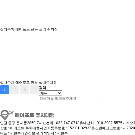
실외주차
에어포트 전용 실외 주차장
실내주차
에어포트 전용 실내주차장
검색
2
3
1
인천 중구 운서동2850-7
대표전화 : 032-747-0718
휴대전화 : 010-3902-5575
카카오톡
상호 : 에어포트 주차대행
사업자등록번호 : 152-01-02932
통신판매신고번호 : 제2020
대표 : 서현숙
개인정보 관리책임자 : 서현숙