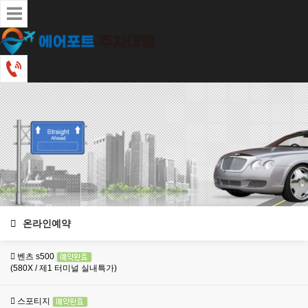
온라인예약
벤츠 s500
(580X / 제1 터미널 실내특가)
스포티지